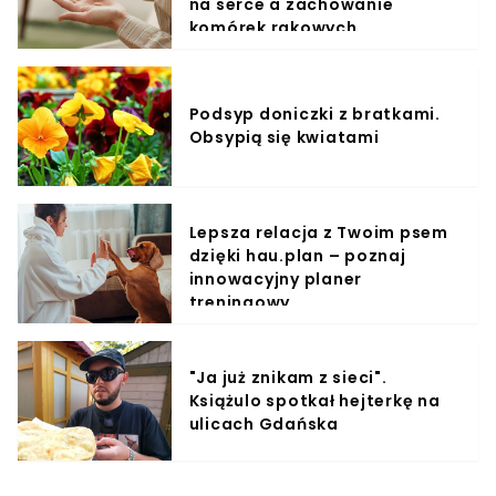
na serce a zachowanie
komórek rakowych
Podsyp doniczki z bratkami.
Obsypią się kwiatami
Lepsza relacja z Twoim psem
dzięki hau.plan – poznaj
innowacyjny planer
treningowy
"Ja już znikam z sieci".
Książulo spotkał hejterkę na
ulicach Gdańska