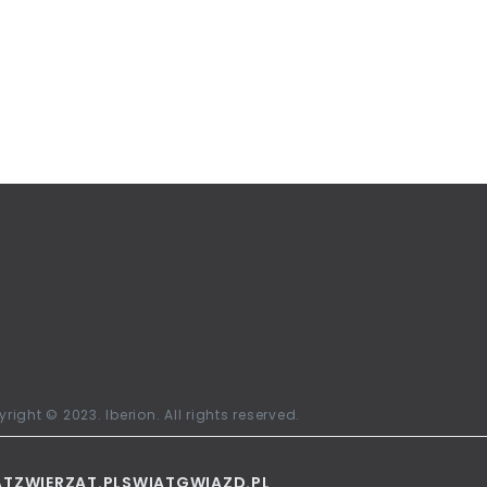
right © 2023. Iberion. All rights reserved.
ATZWIERZAT.PL
SWIATGWIAZD.PL