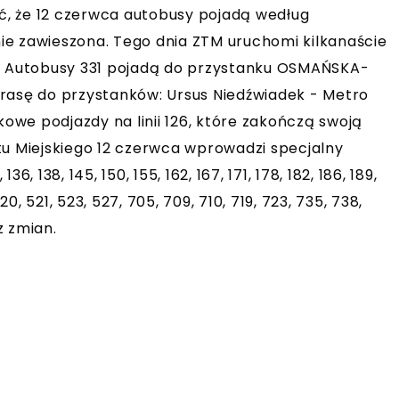
, że 12 czerwca autobusy pojadą według
anie zawieszona. Tego dnia ZTM uruchomi kilkanaście
, 414. Autobusy 331 pojadą do przystanku OSMAŃSKA-
i trasę do przystanków: Ursus Niedźwiadek - Metro
we podjazdy na linii 126, które zakończą swoją
tu Miejskiego 12 czerwca wprowadzi specjalny
, 136, 138, 145, 150, 155, 162, 167, 171, 178, 182, 186, 189,
520, 521, 523, 527, 705, 709, 710, 719, 723, 735, 738,
z zmian.