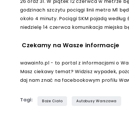
26 oraz 31. W piątek 12 czerwca w metrze bę
godzinach szczytu pociągi linii metra M1 będą
około 4 minuty. Pociągi SKM pojadą według ś
niedzielę 14 czerwca komunikacja miejska b
Czekamy na Wasze informacje
wawainfo.pl - to portal z informacjami o Wa
Masz ciekawy temat? Widzisz wypadek, poża
daj nam znać na facebookowym profilu Waw
Tagi:
Boże Ciało
Autobusy Warszawa