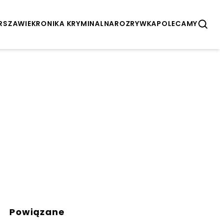
ARSZAWIE
KRONIKA KRYMINALNA
ROZRYWKA
POLECAMY
Powiązane