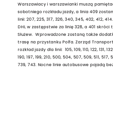
Warszawiacy i warszawianki muszą pamiętać
sobotniego rozkładu jazdy, a linia 409 zost
linii: 207, 225, 317, 326, 340, 345, 402, 412
DHL w zastępstwie za linię 328, a 401 skróc
Służew. Wprowadzone zostaną także dodatko
trasę na przystanku Polfa. Zarząd Transpor
rozkład jazdy dla linii: 105, 109, 110, 122, 131, 132
190, 197, 199, 210, 500, 504, 507, 509, 511, 517, 
739, 743. Nocne linie autobusowe pojadą be