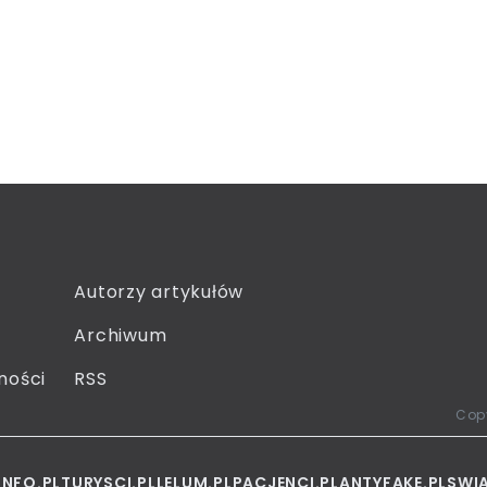
Autorzy artykułów
Archiwum
ności
RSS
Copy
INFO.PL
TURYSCI.PL
LELUM.PL
PACJENCI.PL
ANTYFAKE.PL
SWI