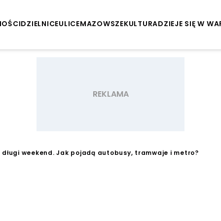
NOŚCI
DZIELNICE
ULICE
MAZOWSZE
KULTURA
DZIEJE SIĘ W W
 długi weekend. Jak pojadą autobusy, tramwaje i metro?