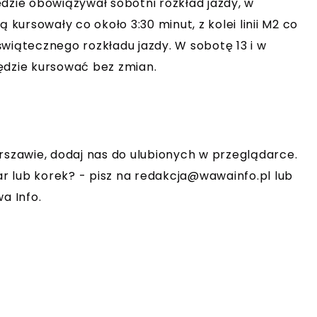
dzie obowiązywał sobotni rozkład jazdy, w
 kursowały co około 3:30 minut, z kolei linii M2 co
wiątecznego rozkładu jazdy. W sobotę 13 i w
ędzie kursować bez zmian.
rszawie, dodaj nas do ulubionych w przeglądarce.
r lub korek? - pisz na
redakcja@wawainfo.pl
lub
a Info.