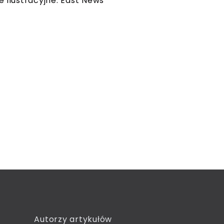
e ilustracyjne: East News
Autorzy artykułów