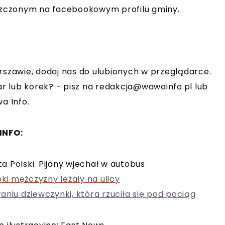
zczonym na facebookowym profilu gminy.
rszawie, dodaj nas do ulubionych w przeglądarce.
r lub korek? - pisz na
redakcja@wawainfo.pl
lub
a Info.
INFO:
 Polski. Pijany wjechał w autobus
i mężczyzny leżały na ulicy
aniu dziewczynki, która rzuciła się pod pociąg