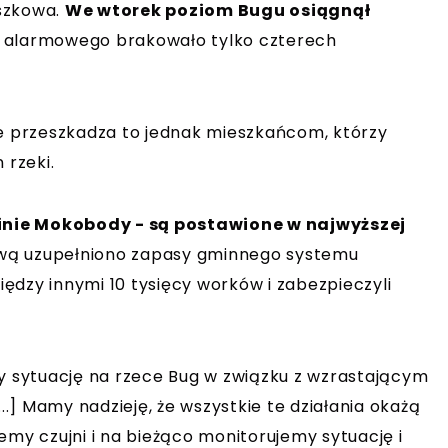
yszkowa.
We wtorek poziom Bugu osiągnął
 alarmowego brakowało tylko czterech
e przeszkadza to jednak mieszkańcom, którzy
 rzeki.
inie Mokobody - są postawione w najwyższej
wą uzupełniono zapasy gminnego systemu
ędzy innymi 10 tysięcy worków i zabezpieczyli
ły sytuację na rzece Bug w związku z wzrastającym
] Mamy nadzieję, że wszystkie te działania okażą
emy czujni i na bieżąco monitorujemy sytuację i