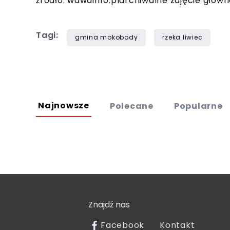
źródło: wawainfo.plarchiwalne zdjęcie główn
Tagi:
gmina mokobody
rzeka liwiec
Najnowsze
Polecane
Popularne
Znajdź nas
Facebook
Kontakt