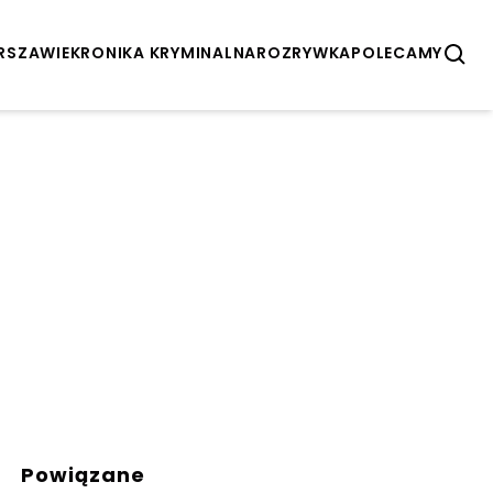
ARSZAWIE
KRONIKA KRYMINALNA
ROZRYWKA
POLECAMY
Powiązane