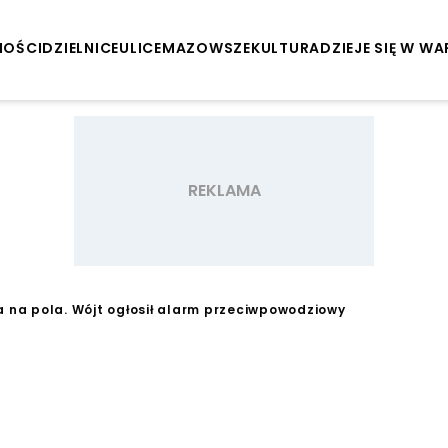
NOŚCI
DZIELNICE
ULICE
MAZOWSZE
KULTURA
DZIEJE SIĘ W W
a na pola. Wójt ogłosił alarm przeciwpowodziowy