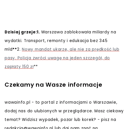
Dzisiaj grzeje:
1
.
Warszawa zablokowała miliardy na
wydatki. Transport, remonty i edukacja bez 345
mld
**
2.
Nowy mandat ukarze, ale nie za prędkość lub
pasy. Policja zwróci uwagę na jeden szczegół, do
zapłaty 150 zł
**
Czekamy na Wasze informacje
wawainfo.pl - to portal z informacjami o Warszawie,
dodaj nas do ulubionych w przeglądarce. Masz ciekawy
temat? Widzisz wypadek, pożar lub korek? - pisz na
redakcja@wawainfo.pl
lub daj nam znać na