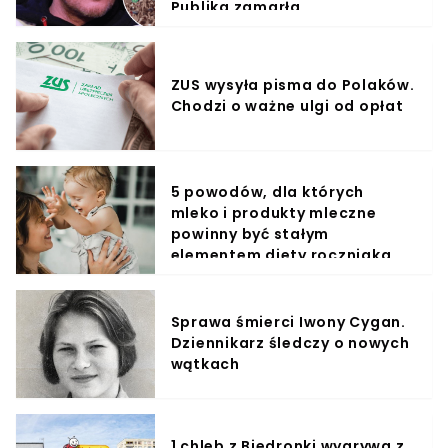
Publika zamarła
ZUS wysyła pisma do Polaków.
Chodzi o ważne ulgi od opłat
5 powodów, dla których
mleko i produkty mleczne
powinny być stałym
elementem diety roczniaka
Sprawa śmierci Iwony Cygan.
Dziennikarz śledczy o nowych
wątkach
1 chleb z Biedronki wygrywa z