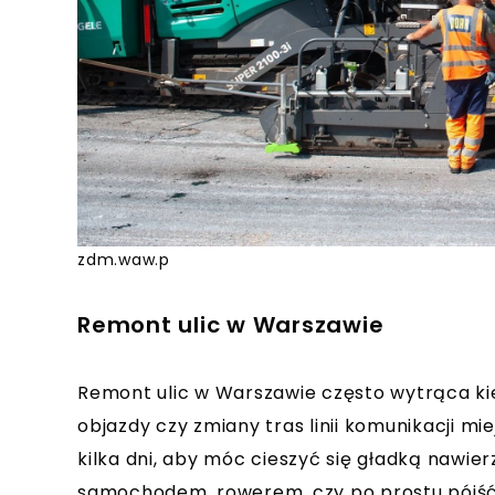
zdm.waw.p
Remont ulic w Warszawie
Remont ulic w Warszawie często wytrąca kie
objazdy czy zmiany tras linii komunikacji m
kilka dni, aby móc cieszyć się gładką nawi
samochodem, rowerem, czy po prostu pójść 