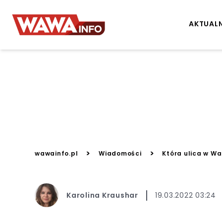
AKTUAL
>
>
wawainfo.pl
Wiadomości
Która ulica w W
Karolina Kraushar
19.03.2022 03:24