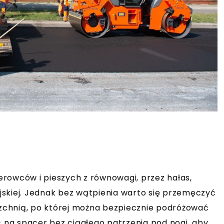
rowców i pieszych z równowagi, przez hałas,
iejskiej. Jednak bez wątpienia warto się przemęczyć
erzchnią, po której można bezpiecznie podróżować
na spacer bez ciągłego patrzenia pod nogi, aby