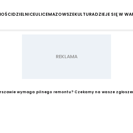
NOŚCI
DZIELNICE
ULICE
MAZOWSZE
KULTURA
DZIEJE SIĘ W W
arszawie wymaga pilnego remontu? Czekamy na wasze zgłosze