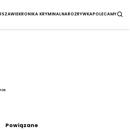
ARSZAWIE
KRONIKA KRYMINALNA
ROZRYWKA
POLECAMY
nia
Powiązane