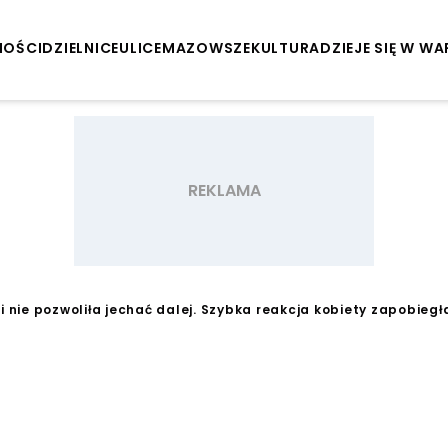
NOŚCI
DZIELNICE
ULICE
MAZOWSZE
KULTURA
DZIEJE SIĘ W W
 i nie pozwoliła jechać dalej. Szybka reakcja kobiety zapobiegł