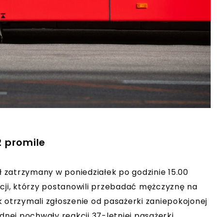
2 promile
ał zatrzymany w poniedziałek po godzinie 15.00
icji, którzy postanowili przebadać mężczyznę na
 otrzymali zgłoszenie od pasażerki zaniepokojonej
dnej pochwały reakcji 37-letniej pasażerki