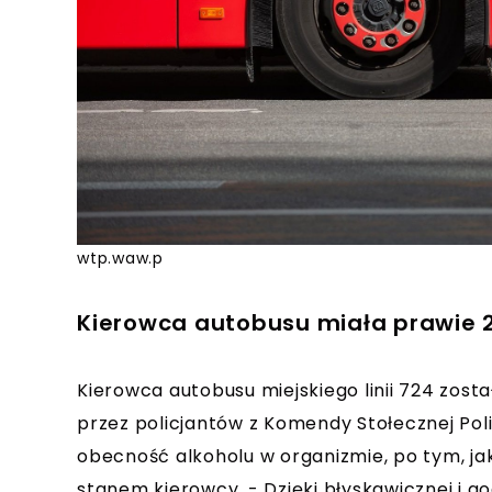
wtp.waw.p
Kierowca autobusu miała prawie 
Kierowca autobusu miejskiego linii 724 zost
przez policjantów z Komendy Stołecznej Pol
obecność alkoholu w organizmie, po tym, jak
stanem kierowcy. - Dzięki błyskawicznej i go