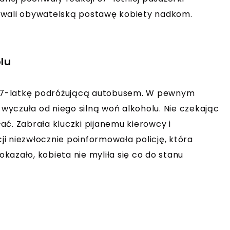
hwali obywatelską postawę kobiety nadkom.
lu
37-latkę podróżującą autobusem. W pewnym
yczuła od niego silną woń alkoholu. Nie czekając
łać. Zabrała kluczki pijanemu kierowcy i
cji niezwłocznie poinformowała policję, która
okazało, kobieta nie myliła się co do stanu