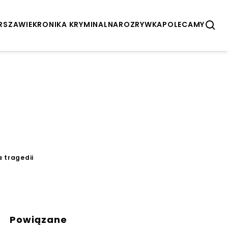
ARSZAWIE
KRONIKA KRYMINALNA
ROZRYWKA
POLECAMY
a tragedii
Powiązane